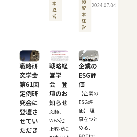
的
本
2024.07.04
資
経
本
営
経
営
戦略研
戦略経
企業の
究学会
営学
ESG評
第61回
会 登
価
定例研
壇のお
【企業の
究会に
知らせ
ESG評
価】 理
登壇さ
恩師、
事をつと
せてい
WBS池
める、
上教授に
ただき
BDTIで