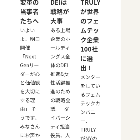
変革の
DEIは
TRULY
当事者
戦略が
が世界
たちへ
大事
のフェ
ムテッ
いよい
ある上場
よ、明日
企業のホ
ク企業
開催
ールディ
100社
「Next
ングス全
に選
Genリー
体のDEI
出！
ダーが心
推進&女
メンター
と価値観
性活躍推
をしてい
を大切に
進のため
るフェム
する理
の戦略会
テックカ
由」 そ
議。 ダ
ンパニ
うです、
イバーシ
ー、
みなさん
ティ担当
TRULY
にお声か
役員、人
がNYの