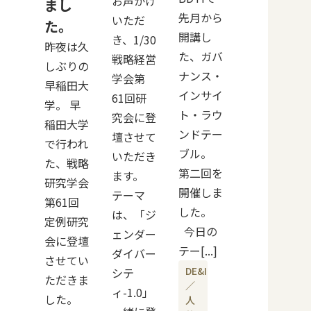
お声かけ
まし
先月から
いただ
た。
開講し
き、1/30
昨夜は久
た、ガバ
戦略経営
しぶりの
ナンス・
学会第
早稲田大
インサイ
61回研
学。 早
ト・ラウ
究会に登
稲田大学
ンドテー
壇させて
で行われ
ブル。
いただき
た、戦略
第二回を
ます。
研究学会
開催しま
テーマ
第61回
した。
は、「ジ
定例研究
今日の
ェンダー
会に登壇
テー[...]
ダイバー
させてい
DE&I
シテ
ただきま
／
ィ-1.0」
した。
人