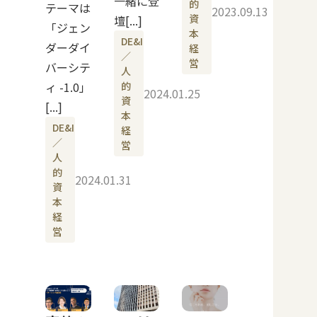
一緒に登
的
テーマは
2023.09.13
資
壇[...]
「ジェン
本
DE&I
ダーダイ
経
／
営
バーシテ
人
ィ -1.0」
的
2024.01.25
資
[...]
本
DE&I
経
／
営
人
的
2024.01.31
資
本
経
営