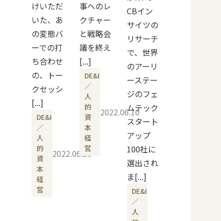
けいただ
事へのレ
CBイン
いた、あ
クチャー
サイツの
の変態バ
と戦略会
リサーチ
ーでの打
議を終え
で、世界
ち合わせ
[...]
のアーリ
の、トー
DE&I
ーステー
／
クセッシ
ジのフェ
人
[...]
的
ムテック
2022.06.10
DE&I
資
スタート
／
本
アップ
人
経
的
営
100社に
2022.06.16
資
選出され
本
ま[...]
経
営
DE&I
／
人