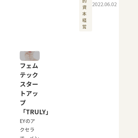
的
2022.06.02
資
本
経
営
フェム
テック
スター
トアッ
プ
「TRULY」
EYのア
クセラ
で、メン