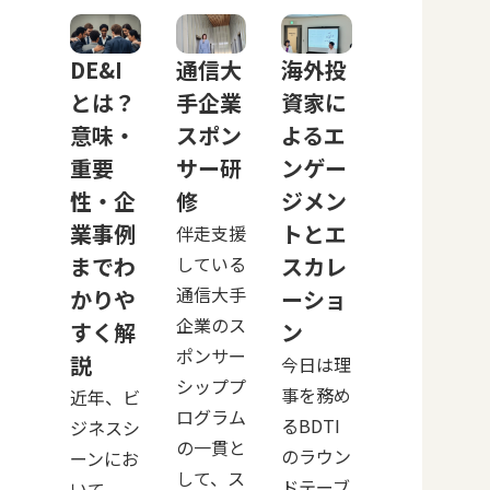
DE&I
通信大
海外投
とは？
手企業
資家に
意味・
スポン
よるエ
重要
サー研
ンゲー
性・企
修
ジメン
業事例
トとエ
伴走支援
までわ
している
スカレ
通信大手
かりや
ーショ
企業のス
すく解
ン
ポンサー
説
今日は理
シッププ
事を務め
近年、ビ
ログラム
るBDTI
ジネスシ
の一貫と
のラウン
ーンにお
して、ス
ドテーブ
いて