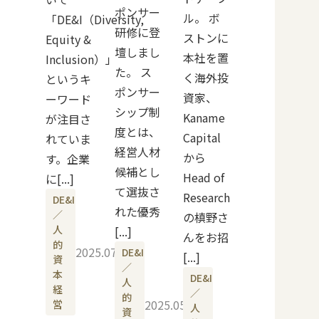
ポンサー
ル。 ボ
「DE&I（Diversity,
研修に登
ストンに
Equity &
壇しまし
本社を置
Inclusion）」
た。 ス
く海外投
というキ
ポンサー
資家、
ーワード
シップ制
Kaname
が注目さ
度とは、
Capital
れていま
経営人材
から
す。企業
候補とし
Head of
に[...]
て選抜さ
Research
DE&I
れた優秀
／
の槙野さ
人
[...]
んをお招
的
2025.07.10
DE&I
[...]
資
／
本
DE&I
人
経
／
的
2025.05.22
営
人
資