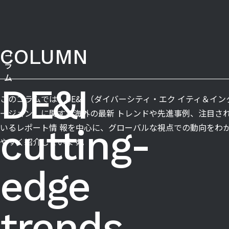
COLUMN
コ
ラ
ム
DE&I
このコラムでは、DE&I （ダイバーシティ・エク イティ＆イン
ージョン）に関する海外の最新 トレンドや先進事例、注目さ
いるレポート情 報を中心に、グローバルな視点での動向をわ
cutting-
やすく紹介しています。
edge
trends