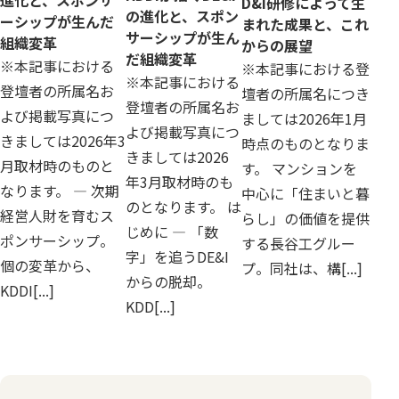
進化と、スポンサ
D&I研修によって生
の進化と、スポン
ーシップが生んだ
まれた成果と、これ
サーシップが生ん
組織変革
からの展望
だ組織変革
※本記事における
※本記事における登
※本記事における
登壇者の所属名お
壇者の所属名につき
登壇者の所属名お
よび掲載写真につ
ましては2026年1月
よび掲載写真につ
きましては2026年3
時点のものとなりま
きましては2026
月取材時のものと
す。 マンションを
年3月取材時のも
なります。 ― 次期
中心に「住まいと暮
のとなります。 は
経営人財を育むス
らし」の価値を提供
じめに ― 「数
ポンサーシップ。
する長谷工グルー
字」を追うDE&I
個の変革から、
プ。同社は、構[...]
からの脱却。
KDDI[...]
KDD[...]