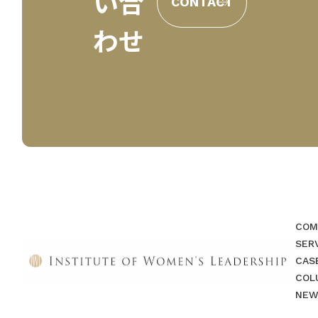
い合
CONTACT
わせ
COM
SER
CAS
COL
NEW