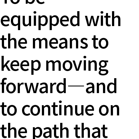
equipped with
NEXT
the means to
STAGE
keep moving
forward—and
FOR
to continue on
INNOVAT
the path that