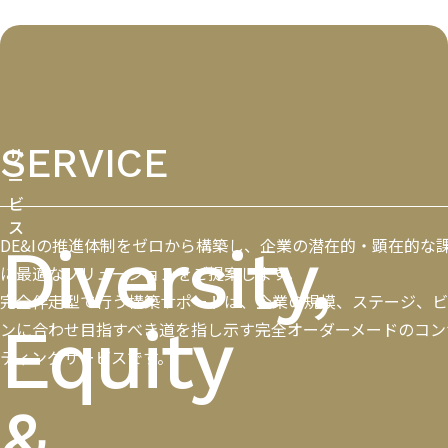
SERVICE
サ
ー
ビ
ス
DE&Iの推進体制をゼロから構築し、企業の潜在的・顕在的な
Diversity,
に最適なソリューションをご提案します。
完全伴走型で行う構築サポートは、企業の規模、ステージ、ビ
Equity
ンに合わせ目指すべき道を指し示す完全オーダーメードのコン
ティングサービスです。
&