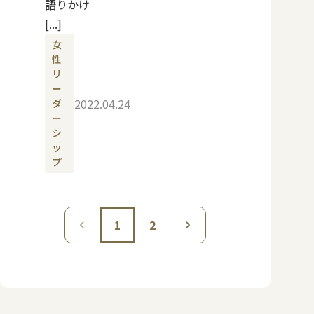
語りかけ
[...]
女
性
リ
ー
2022.04.24
ダ
ー
シ
ッ
プ
1
2