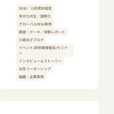
DE&I／人的資本経営
多文化共生／国際化
グローバルDE&I事例
調査・データ／洞察レポート
川嶋治子ブログ
イベント/研修開催報告/セミナ
ー
インタビュー＆ストーリー
女性リーダーシップ
組織・企業事例