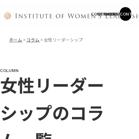
COMPANY
SERVICE
CASES
COLUMN
NEWS
CONTAC
ホーム
>
コラム
>
女性リーダーシップ
COLUMN
女性リーダー
シップのコラ