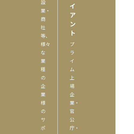
設
イ
業・
ア
商
ン
社
ト
等、
様々
プ
な
ラ
業
イ
種
ム
の
上
企
場
業
企
様
業・
の
官
サ
公
ポ
庁・