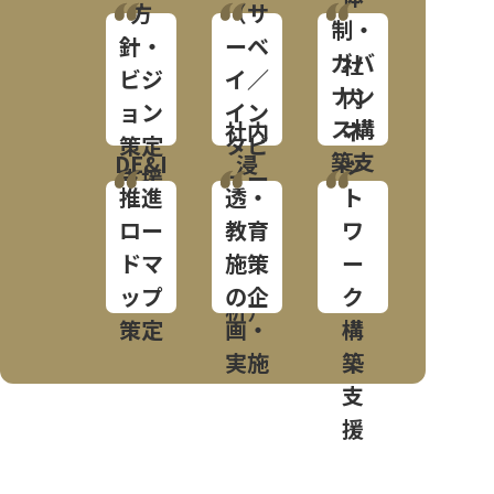
方
（サ
制・
針・
ーベ
ガバ
社
ビジ
イ／
ナン
内
ョン
イン
ス構
社内
ネ
策定
タビ
築支
DE&I
浸
ッ
支援
ュー
援
推進
透・
ト
／デ
ロー
教育
ワ
ータ
ドマ
施策
ー
分
ップ
の企
ク
析）
策定
画・
構
実施
築
支
援