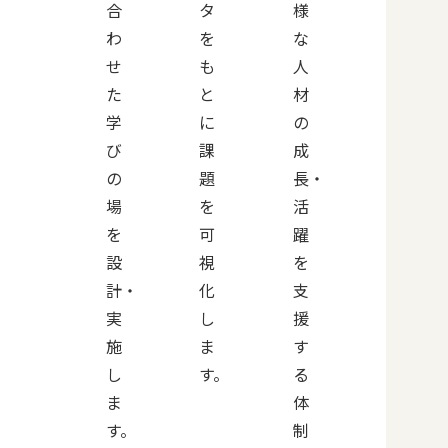
合
タ
様
わ
を
な
せ
も
人
た
と
材
学
に
の
び
課
成
の
題
長・
場
を
活
を
可
躍
設
視
を
計・
化
支
実
し
援
施
ま
す
し
す。
る
ま
体
す。
制