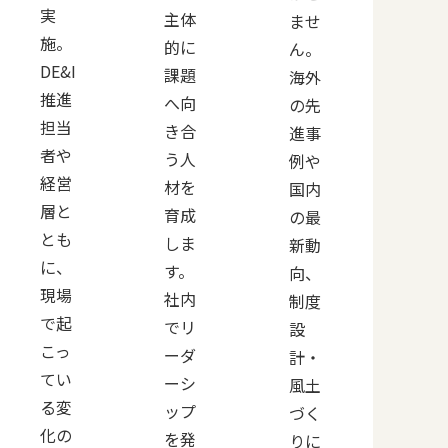
実
主体
ませ
施。
的に
ん。
DE&I
課題
海外
推進
へ向
の先
担当
き合
進事
者や
う人
例や
経営
材を
国内
層と
育成
の最
とも
しま
新動
に、
す。
向、
現場
社内
制度
で起
でリ
設
こっ
ーダ
計・
てい
ーシ
風土
る変
ップ
づく
化の
を発
りに