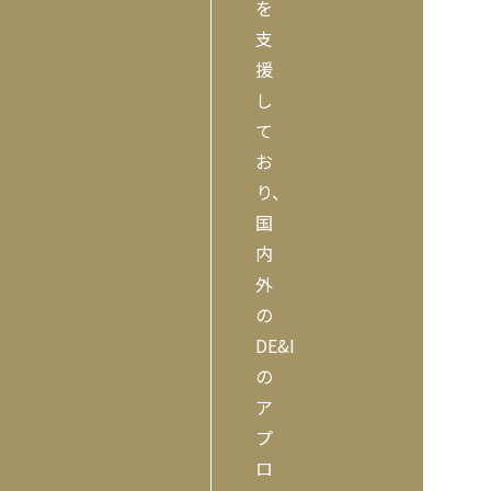
を
支
援
し
て
お
り、
国
内
外
の
DE&I
の
ア
プ
ロ