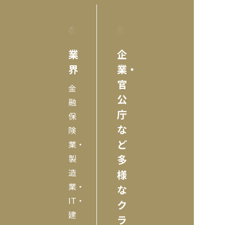
業
企
界
業・
官
金
公
融
庁
保
な
険
ど
業・
製
多
造
様
業・
な
IT・
ク
建
ラ