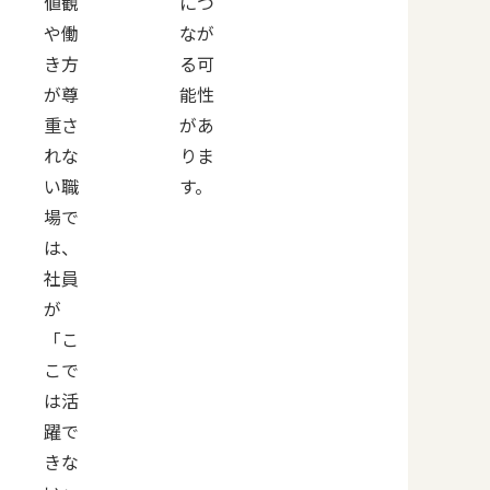
値観
につ
や働
なが
き方
る可
が尊
能性
重さ
があ
れな
りま
い職
す。
場で
は、
社員
が
「こ
こで
は活
躍で
きな