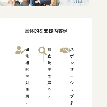
具体的な支援内容例
研
調
ス
修
査
ポ
組
現
ン
織
場
サ
や
の
ー
対
声
シ
象
や
ッ
層
デ
プ
に
ー
多