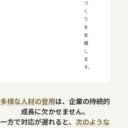
づ
く
り
を
支
援
し
ま
す。
多様な人材の登用
は、
企業の持続的
成長に欠かせません。
一方で対応が遅れると、
次のような