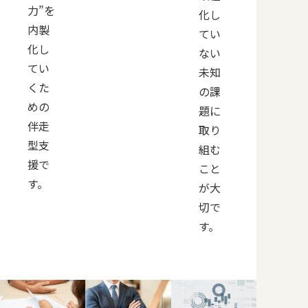
力”を
化し
内製
てい
化し
ない
てい
未知
くた
の課
めの
題に
伴走
取り
型支
組む
援で
こと
す。
が大
切で
す。