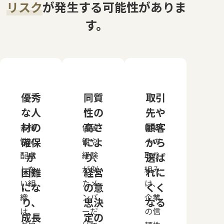
リスク
が発生する可能性がありま
す。
優秀
同質
取引
な人
性の
先や
材の
高さ
顧客
多様
価値
DE&I
性に
確保
観や
によ
への
から
配慮
経験
取り
が
り、
選ば
しな
が似
組み
困難
経営
れに
い組
たメ
は、
にな
の意
くく
織
ンバ
企業
り、
思決
なる
は、
ーだ
の信
成長
定の