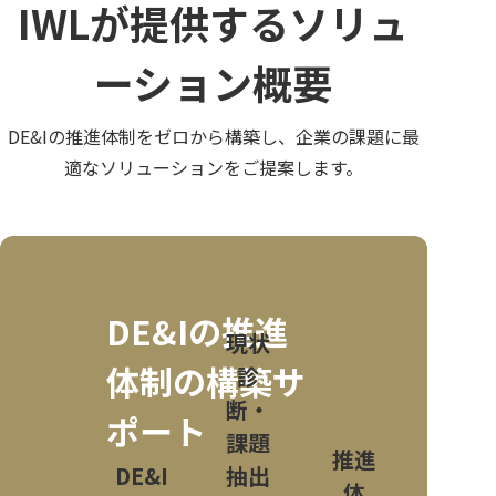
IWLが提供するソリュ
ーション概要
DE&Iの推進体制をゼロから構築し、企業の課題に最
適なソリューションをご提案します。
DE&Iの推進
現状
体制の構築サ
診
断・
ポート
課題
推進
DE&I
抽出
体