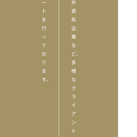
ー
外
ト
資
を
系
行
企
っ
業
て
な
お
ど、
り
多
ま
様
す。
な
ク
ラ
イ
ア
ン
ト