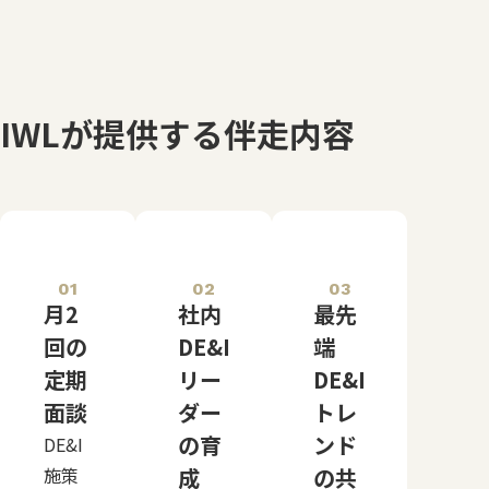
IWLが提供する伴走内容
01
02
03
月2
社内
最先
回の
DE&I
端
定期
リー
DE&I
面談
ダー
トレ
の育
ンド
DE&I
施策
成
の共