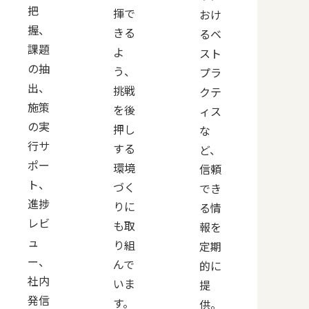
把
揮で
おけ
握、
きる
るベ
課題
よ
スト
の抽
う、
プラ
出、
挑戦
クテ
施策
を後
ィス
の実
押し
な
行サ
する
ど、
ポー
環境
信頼
ト、
づく
でき
進捗
りに
る情
レビ
も取
報を
ュ
り組
定期
ー、
んで
的に
社内
いま
提
発信
す。
供。