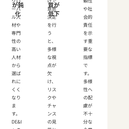
グロ
けで
頼性
が鈍
質が
ーバ
意思
や社
化
低下
ル人
決定
会的
材や
を行
責任
専門
う
を示
性の
と、
す重
高い
多様
要な
人材
な視
指標
から
点が
で
選ば
欠
す。
れに
け、
多様
くく
リス
性へ
なり
クや
の配
ま
チャ
慮が
す。
ンス
不十
DE&I
の見
分な