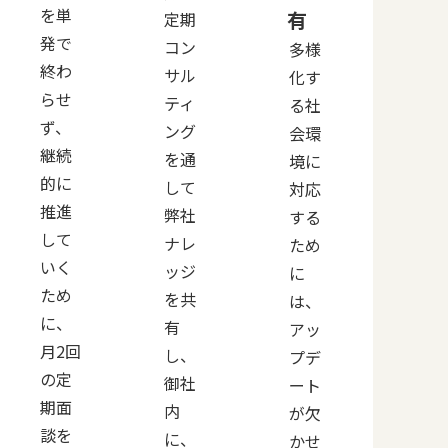
を単
有
定期
発で
コン
多様
終わ
サル
化す
らせ
ティ
る社
ず、
ング
会環
継続
を通
境に
的に
して
対応
推進
弊社
する
して
ナレ
ため
いく
ッジ
に
ため
を共
は、
に、
有
アッ
月2回
し、
プデ
の定
御社
ート
期面
内
が欠
談を
に、
かせ