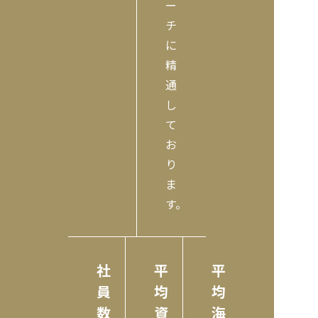
ー
チ
に
精
通
し
て
お
り
ま
す。
社
平
平
員
均
均
数
資
海