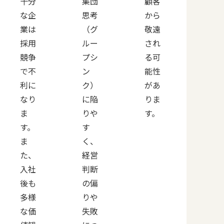
十分
集団
顧客
な企
思考
から
業は
（グ
敬遠
採用
ルー
され
競争
プシ
る可
で不
ン
能性
利に
ク）
があ
なり
に陥
りま
ま
りや
す。
す。
す
ま
く、
た、
経営
入社
判断
後も
の偏
多様
りや
な価
失敗