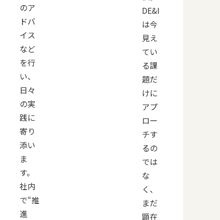
のア
DE&I
ドバ
は今
イス
見え
など
てい
を行
る課
い、
題だ
日々
けに
の実
アプ
践に
ロー
寄り
チす
添い
るの
ま
では
す。
な
社内
く、
で“推
まだ
進
顕在