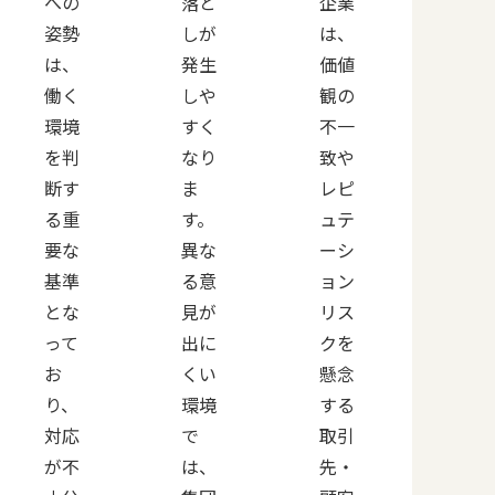
への
落と
企業
姿勢
しが
は、
は、
発生
価値
働く
しや
観の
環境
すく
不一
を判
なり
致や
断す
ま
レピ
る重
す。
ュテ
要な
異な
ーシ
基準
る意
ョン
とな
見が
リス
って
出に
クを
お
くい
懸念
り、
環境
する
対応
で
取引
が不
は、
先・