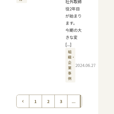
社外取締
役2年目
が始まり
ます。
今期の大
きな変
[...]
組
織・
企
2024.06.27
業
事
例
1
2
3
...
4
...
2