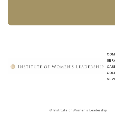
COM
SER
CAS
COL
NEW
© Institute of Women's Leadership