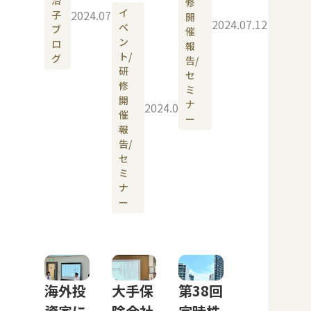
治
修
イ
2024.07.19
子
開
2024.07.12
ベ
ブ
催
ン
ロ
報
ト/
グ
告/
研
セ
修
ミ
開
ナ
2024.07.16
催
ー
報
告/
セ
ミ
ナ
ー
海外投
大手保
第38回