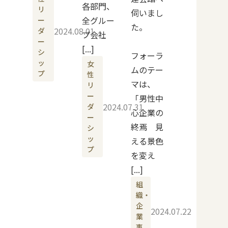
各部門、
リ
伺いまし
全グルー
ー
た。
2024.08.01
ダ
プ会社
ー
[...]
シ
フォーラ
ッ
女
ムのテー
プ
性
マは、
リ
ー
「男性中
2024.07.31
ダ
心企業の
ー
終焉 見
シ
ッ
える景色
プ
を変え
[...]
組
織・
企
2024.07.22
業
事