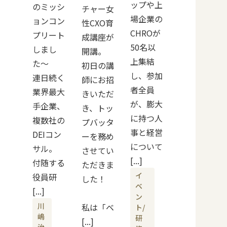
ップや上
のミッシ
チャー女
場企業の
ョンコン
性CXO育
CHROが
プリート
成講座が
50名以
しまし
開講。
上集結
た〜
初日の講
し、参加
連日続く
師にお招
者全員
業界最大
きいただ
が、膨大
手企業、
き、トッ
に持つ人
複数社の
プバッタ
事と経営
DEIコン
ーを務め
について
サル。
させてい
[...]
付随する
ただきま
イ
役員研
した！
ベ
[...]
ン
川
私は「ベ
ト/
嶋
研
[...]