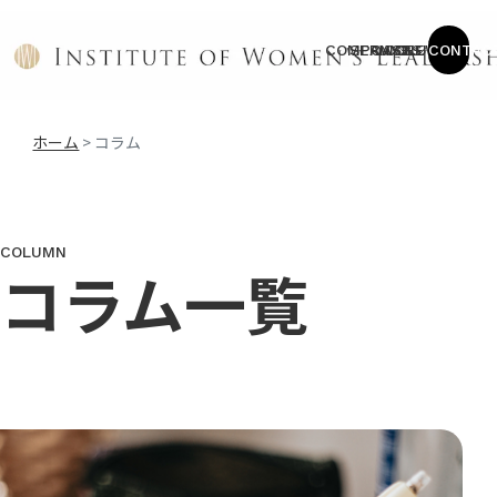
COMPANY
SERVICE
CASES
COLUMN
NEWS
CONTAC
ホーム
>
コラム
COLUMN
コラム一覧