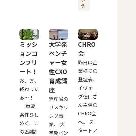
例
ミッシ
大学発
CHRO
ョンコ
ベンチ
会
ンプリ
ャー女
昨日は企
ート！
性CXO
業様での
登壇後、
育成講
お、お、
イヴォー
終わった
座
グ徳山さ
ぁ〜！
経産省の
ん主催の
重要
リスキリ
CHRO会
案件ひし
ング事
へ。 ス
めく、こ
業、 大
タートア
の2週間
学発ベン