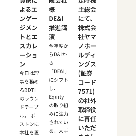
資家に
険会社
定時株
よるエ
様
主総会
ンゲー
DE&I
にて、
ジメン
推進講
株式会
トとエ
演
社ヤマ
スカレ
ノホー
今年度か
ーショ
らD&Iか
ルディ
ら
ン
ングス
「DE&I」
(証券
今日は理
にシフト
事を務め
コード
し、
るBDTI
7571)
Equity
のラウン
の社外
の取り組
ドテーブ
取締役
みに注力
ル。 ボ
に再任
されてい
ストンに
いただ
る、大手
本社を置