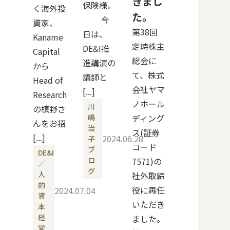
きまし
保険様。
く海外投
た。
今
資家、
第38回
日は、
Kaname
定時株主
DE&I推
Capital
総会に
進講演の
から
て、株式
講師と
Head of
会社ヤマ
[...]
Research
ノホール
川
の槙野さ
嶋
ディング
んをお招
治
ス(証券
[...]
2024.06.28
子
コード
ブ
DE&I
ロ
7571)の
／
グ
人
社外取締
的
役に再任
2024.07.04
資
いただき
本
経
ました。
営