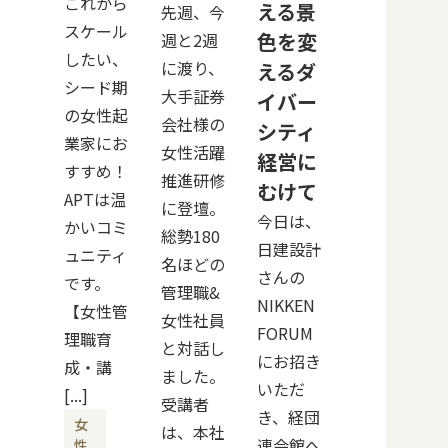
これから
える景
先週、今
スケール
色を変
週と2週
したい、
に渡り、
えるダ
シード期
大手証券
イバー
の女性起
会社様の
シティ
業家にお
女性活躍
経営に
すすめ！
推進研修
むけて
APTは温
に登壇。
今日は、
かいコミ
総勢180
日建設計
ュニティ
名ほどの
さんの
です。
管理職&
NIKKEN
【女性管
女性社員
FORUM
理職育
と対話し
にお招き
成・講
ました。
いただ
[...]
受講者
き、経団
女
は、本社
連会館へ
性