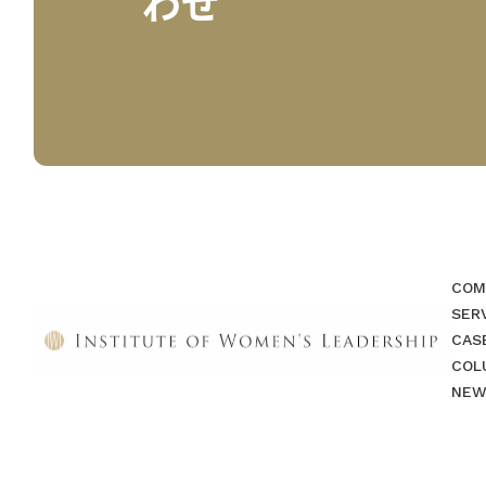
わせ
COM
SER
CAS
COL
NEW