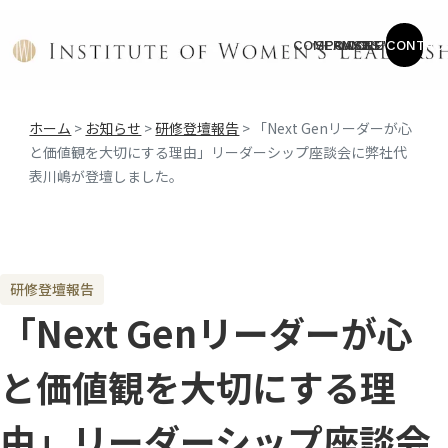
COMPANY
SERVICE
CASES
COLUMN
NEWS
CONTAC
ホーム
>
お知らせ
>
研修登壇報告
>
「Next Genリーダーが心
と価値観を大切にする理由」リーダーシップ座談会に弊社代
表川嶋が登壇しました。
研修登壇報告
「Next Genリーダーが心
と価値観を大切にする理
由」リーダーシップ座談会