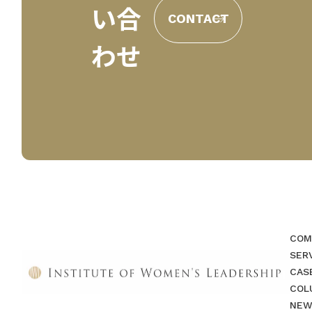
い合
CONTACT
わせ
COM
SER
CAS
COL
NEW