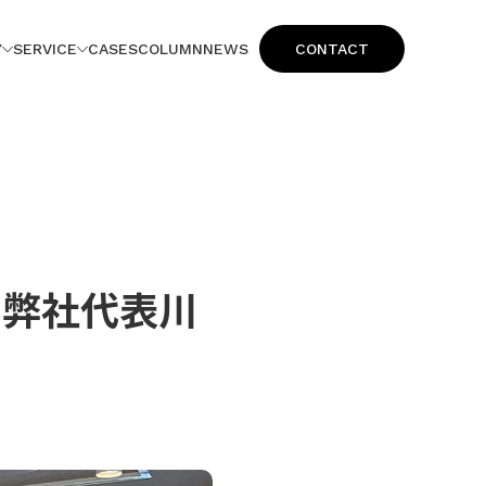
Y
SERVICE
CASES
COLUMN
NEWS
CONTACT
に弊社代表川