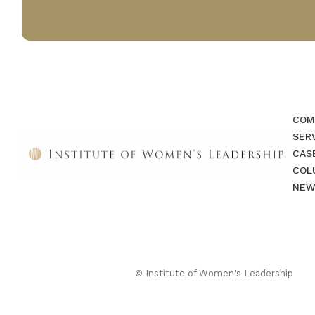
COM
SER
CAS
COL
NEW
© Institute of Women's Leadership