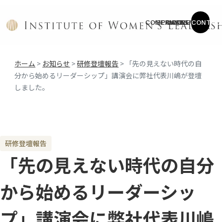
COMPANY
SERVICE
CASES
COLUMN
NEWS
CONTAC
ホーム
>
お知らせ
>
研修登壇報告
>
「先の見えない時代の自
分から始めるリーダーシップ」講演会に弊社代表川嶋が登壇
しました。
研修登壇報告
「先の見えない時代の自分
から始めるリーダーシッ
プ」講演会に弊社代表川嶋