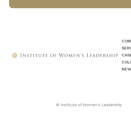
COM
SER
CAS
COL
NEW
© Institute of Women's Leadership