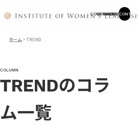
COMPANY
SERVICE
CASES
COLUMN
NEWS
CONTAC
ホーム
>
TREND
COLUMN
TRENDのコラ
ム一覧