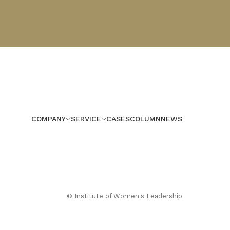
COMPANY
SERVICE
CASES
COLUMN
NEWS
© Institute of Women's Leadership