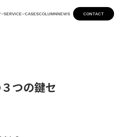
Y
SERVICE
CASES
COLUMN
NEWS
CONTACT
の３つの鍵セ