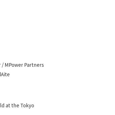
ower Partners
Aite
ld at the Tokyo