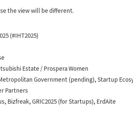
e the view will be different.
025 (#IHT2025)
se
Mitsubishi Estate / Prospera Women
Metropolitan Government (pending), Startup Ecosy
r Partners
s, Bizfreak, GRIC2025 (for Startups), ErdAite