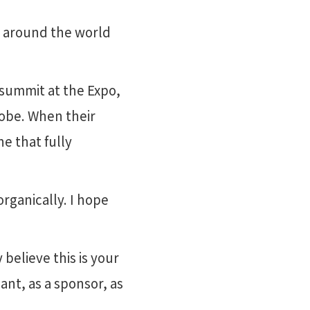
m around the world
summit at the Expo,
lobe. When their
e that fully
ganically. I hope
believe this is your
ant, as a sponsor, as