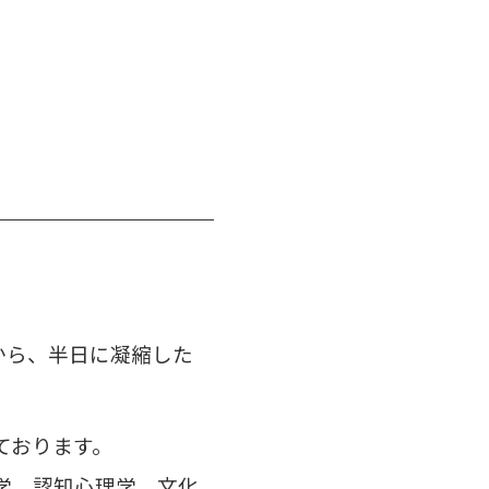
から、半日に凝縮した
ております。
学、認知心理学、文化