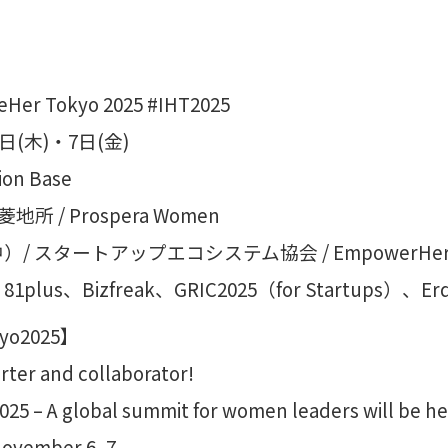
r Tokyo 2025 #IHT2025
日(木)・7日(金)
on Base
三菱地所 / Prospera Women
スタートアップエコシステム協会 / EmpowerHer / MP
s、Bizfreak、GRIC2025（for Startups）、Erd
kyo2025】
orter and collaborator!
25 – A global summit for women leaders will be he
November 6–7.