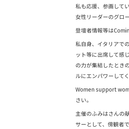
私も応援、参画して
女性リーダーのグローバ
登壇者情報等はComi
私自身、イタリアでのイ
ット等に出席して感
の力が集結したとき
ルにエンパワーして
Women suppo
さい。
主催のふみはさんの
サーとして、傍観者