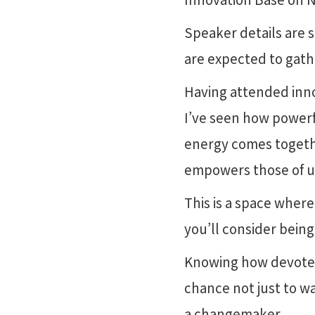
Speaker details are 
are expected to gath
Having attended inno
I’ve seen how powerf
energy comes togethe
empowers those of us
This is a space whe
you’ll consider being 
Knowing how devoted F
chance not just to wa
a changemaker.