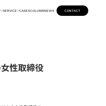
Y
SERVICE
CASES
COLUMN
NEWS
CONTACT
ス
の女性取締役