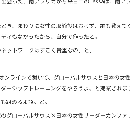
出会った、南アフリカから来日中のTessaは、南ア
。
たとき、まわりに女性の取締役はおらず、誰も教えて
ニティもなかったから、自分で作ったと。
のネットワークはすごく貴重なの。と。
！
に、オンラインで繋いで、グローバルサウスと日本の女
ーダーシップトレーニングをやろうよ、と提案されま
ーも組めるよね。と。
定のグローバルサウス×日本の女性リーダーカンファ
？