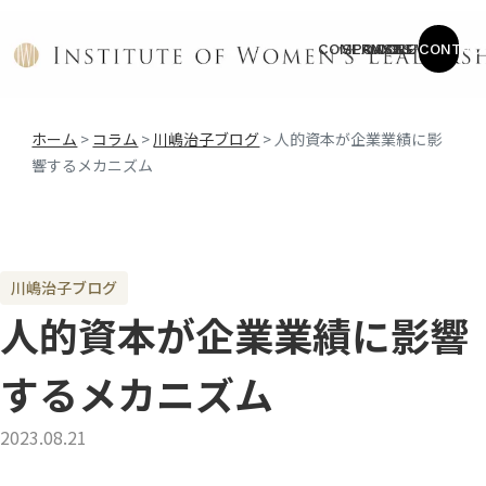
COMPANY
SERVICE
CASES
COLUMN
NEWS
CONTAC
ホーム
>
コラム
>
川嶋治子ブログ
>
人的資本が企業業績に影
響するメカニズム
川嶋治子ブログ
人的資本が企業業績に影響
するメカニズム
2023.08.21