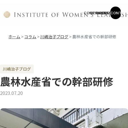
COMPANY
SERVICE
CASES
COLUMN
NEWS
CONTAC
ホーム
>
コラム
>
川嶋治子ブログ
>
農林水産省での幹部研修
川嶋治子ブログ
農林水産省での幹部研修
2023.07.20