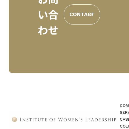
い合
CONTACT
わせ
COM
SER
CAS
COL