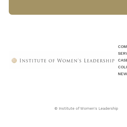
COM
SER
CAS
COL
NEW
© Institute of Women's Leadership