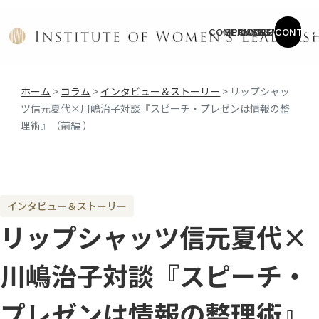
COMPANY
SERVICE
CASES
COLUMN
NEWS
CONTAC
ホーム
>
コラム
>
インタビュー＆ストーリー
>
リップシャッ
ツ信元夏代×川嶋治子対談『スピーチ・プレゼンは情報の整
理術』（前編 ）
インタビュー＆ストーリー
リップシャッツ信元夏代×
川嶋治子対談『スピーチ・
プレゼンは情報の整理術』