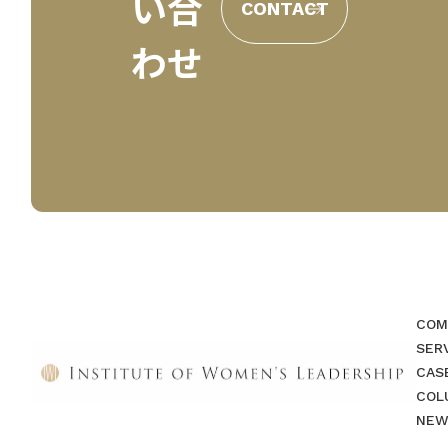
い合
CONTACT
わせ
COM
SER
CAS
COL
NEW