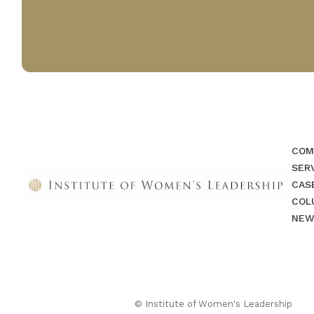
COM
SER
CAS
COL
NEW
© Institute of Women's Leadership