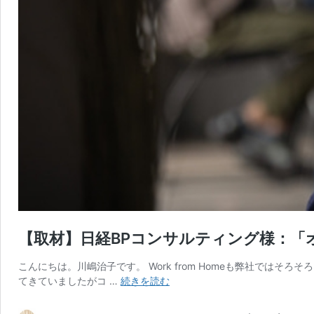
【取材】日経BPコンサルティング様：
こんにちは。川嶋治子です。 Work from Homeも弊社では
【取
てきていましたがコ …
続きを読む
材】
日