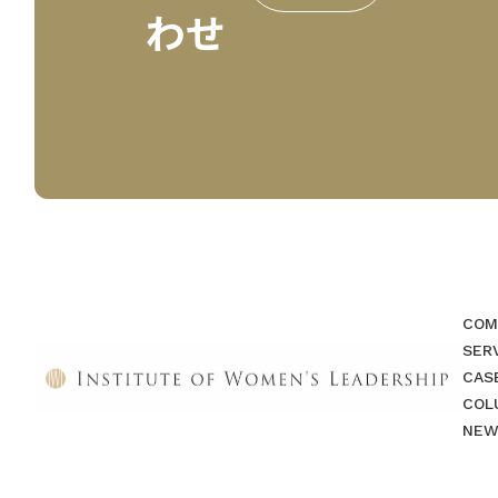
わせ
COM
SER
CAS
COL
NEW